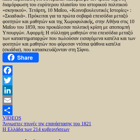
διαμόρφωση του ευρύτερου πλαισίου του ιστορικού πολιτικού
«σκηνικού». Τετάρτη, 10 Μαΐου, «Κοινοβουλευτικές Ιστορίες» :
«Σκιαδικά». Πρόκειται για τα πρώτα σοβαρά επεισόδια μεταξύ
φοιτητών και μαθητών και της Χωροφυλακής, στην Αθήνα στις 10
Μαΐου του 1859, που προκάλεσαν πολιτική κρίση με αποπομπή
Υπουργών. Αφορμή; Η σύλληψη μαθητών στα επεισόδια μεταξύ
των καταστηματαρχών που πωλούσαν εισαγόμενα καπέλα και των
φοιτητών και μαθητών που φόρεσαν ντόπια ψάθινα καπέλα
(σκιάδια), που κατασκευάζονταν στη Σίφνο.
Share
Facebook
Twitter
LinkedIn
Email
VIDEOS
Μοιραστείτε
Πλοήγηση
Άγνωστες πτυχές της επανάστασης του 1821
Η Ελλάδα των 214 κυβερνήσεων
άρθρων